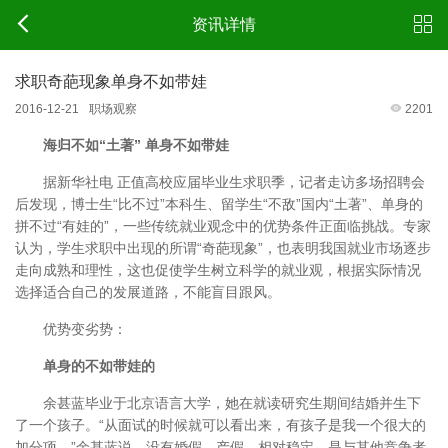
资讯详情
求职奇葩现象单身不如带娃
2016-12-21
职场观察
2201
海归不如“土著” 单身不如带娃
据新华社电 正值高校应届毕业生求职季，记者走访多场招聘会
后发现，博士生“比不过”本科生、留学生“不敌”国内“土著”、单身的
拼不过“有娃的”，一些传统就业观念中的优势条件正面临挑战。专家
认为，学生求职中出现的所谓“奇葩现象”，也表明我国就业市场逐步
走向成熟和理性，这也促使学生树立科学的就业观，根据实际情况
选择适合自己的发展道路，不能盲目跟风。
优势变劣势：
单身的不如带娃的
余甚蓝毕业于北京语言大学，她在就读研究生期间结婚并生下
了一个孩子。“从面试的时候就可以看出来，有孩子是我一个很大的
加分项。”余甚蓝说，没有婚假、产假，相对稳定，是与其他竞争者