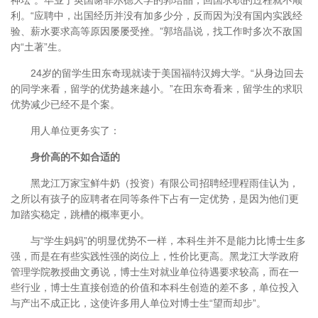
神坛”。毕业于英国谢菲尔德大学的郭培晶，回国求职的过程就不顺
利。“应聘中，出国经历并没有加多少分，反而因为没有国内实践经
验、薪水要求高等原因屡屡受挫。”郭培晶说，找工作时多次不敌国
内“土著”生。
24岁的留学生田东奇现就读于美国福特汉姆大学。“从身边回去
的同学来看，留学的优势越来越小。”在田东奇看来，留学生的求职
优势减少已经不是个案。
用人单位更务实了：
身价高的不如合适的
黑龙江万家宝鲜牛奶（投资）有限公司招聘经理程雨佳认为，
之所以有孩子的应聘者在同等条件下占有一定优势，是因为他们更
加踏实稳定，跳槽的概率更小。
与“学生妈妈”的明显优势不一样，本科生并不是能力比博士生多
强，而是在有些实践性强的岗位上，性价比更高。黑龙江大学政府
管理学院教授曲文勇说，博士生对就业单位待遇要求较高，而在一
些行业，博士生直接创造的价值和本科生创造的差不多，单位投入
与产出不成正比，这使许多用人单位对博士生“望而却步”。