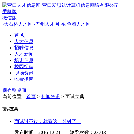
手机版
微信版
·
大石桥人才网
·
盖州人才网
·
鲅鱼圈人才网
首 页
人才信息
招聘信息
人才新闻
培训信息
校园招聘
职场资讯
收费指南
保存到桌面
当前位置：
首页
>
新闻资讯
> 面试宝典
面试宝典
面试过不过，就看这一分钟了！
发布时间：2016-12-21
浏览次数：23713