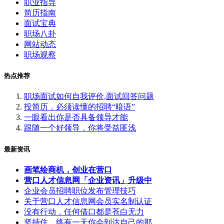
职业指导
简历指南
面试宝典
职场八卦
网站动态
职场观察
热点推荐
职场面试如何自我评价,面试回答问题
投简历，必须读懂的招聘“暗语”
一眼看出你是否具备领导才能
跟随一个好领导，你将受益匪浅
最新资讯
画笔绘商机，创业在营口
营口人才信息网「企业资讯」升级中
企业会员招聘职位发布管理技巧
关于营口人才信息网会员实名制认证
没有行动，任何借口都是苍白无力
坚持住，终有一天你会到达自己的那